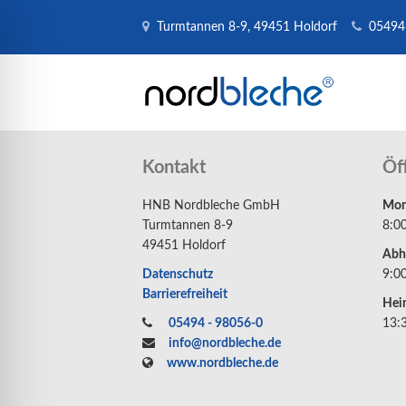
Turmtannen 8-9, 49451 Holdorf
05494
Kontakt
Öf
HNB Nordbleche GmbH
Mont
Turmtannen 8-9
8:0
49451 Holdorf
Abh
Datenschutz
9:0
Barrierefreiheit
Hei
05494 - 98056-0
13:
info@nordbleche.de
www.nordbleche.de