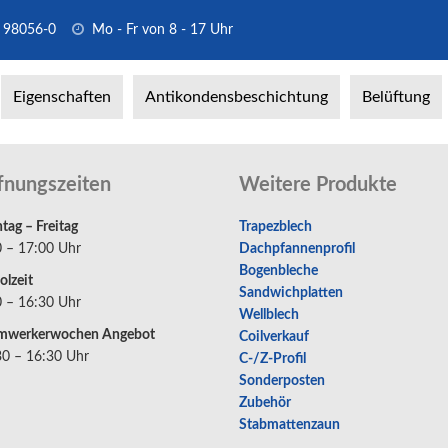
 98056-0
Mo - Fr von 8 - 17 Uhr
Eigenschaften
Antikondensbeschichtung
Belüftung
fnungszeiten
Weitere Produkte
ag – Freitag
Trapezblech
0 – 17:00 Uhr
Dachpfannenprofil
Bogenbleche
olzeit
Sandwichplatten
0 – 16:30 Uhr
Wellblech
mwerkerwochen Angebot
Coilverkauf
30 – 16:30 Uhr
C-/Z-Profil
Sonderposten
Zubehör
Stabmattenzaun